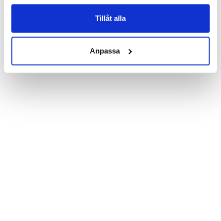
Product details:

Customized front and black leather back.

Three handy card slots on the inside of the case with ID window 
Tillåt alla
for one of the slots.

Show more
Magnetized strap for secure closing.

Built-in hardcase to ensure perfect fit.

Anpassa
Pocket inside, which is ideal for cash and notes.

Comprehensive protection.

PU-leather.

Material: Vegan leather

Phone model: Samsung Galaxy S6 Edge+.

Brand: Bjornberry.