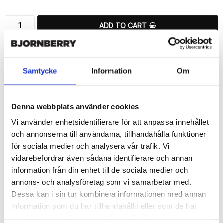
ADD TO CART
🚀 Fast Deliveries - Ships within 24 hours
Printed in Sweden.
Samtycke
Information
Om
🔒 Secure Payments
SHARE
Denna webbplats använder cookies
Vi använder enhetsidentifierare för att anpassa innehållet
och annonserna till användarna, tillhandahålla funktioner
för sociala medier och analysera vår trafik. Vi
vidarebefordrar även sådana identifierare och annan
Description
information från din enhet till de sociala medier och
Article no.: 203339
annons- och analysföretag som vi samarbetar med.
Wallet case from Bjornberry for your Samsung Galaxy S6 Edge+ 
Dessa kan i sin tur kombinera informationen med annan
with a exclusive unique “Rosa”-print. Which gives great 
information som du har tillhandahållit eller som de har
protection and has a unique design.

samlat in när du har använt deras tjänster.