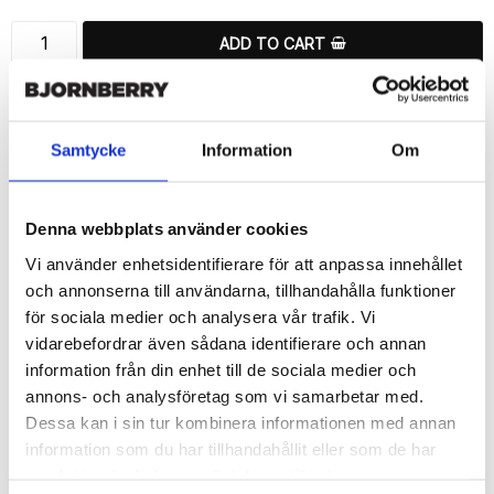
ADD TO CART
🚀 Fast Deliveries - Ships within 24 hours
Printed in Sweden.
🔒 Secure Payments
Samtycke
Information
Om
SHARE
Denna webbplats använder cookies
Vi använder enhetsidentifierare för att anpassa innehållet
och annonserna till användarna, tillhandahålla funktioner
för sociala medier och analysera vår trafik. Vi
Description
vidarebefordrar även sådana identifierare och annan
information från din enhet till de sociala medier och
Article no.: 198187
annons- och analysföretag som vi samarbetar med.
Wallet case from Bjornberry for your Samsung Galaxy S6 Edge+ 
Dessa kan i sin tur kombinera informationen med annan
with a exclusive unique “Nomi”-print. Which gives great 
protection and has a unique design.

information som du har tillhandahållit eller som de har
samlat in när du har använt deras tjänster.
Product details:
