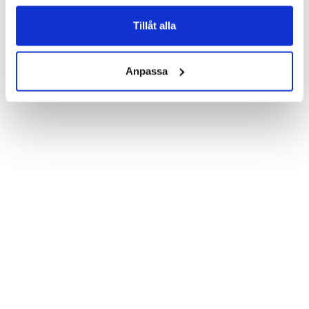
Product details:

Customized front and black leather back.

Three handy card slots on the inside of the case with ID window 
Tillåt alla
for one of the slots.

Show more
Magnetized strap for secure closing.

Built-in hardcase to ensure perfect fit.

Anpassa
Pocket inside, which is ideal for cash and notes.

Comprehensive protection.

PU-leather.

Material: Vegan leather

Phone model: Samsung Galaxy S6 Edge+.

Brand: Bjornberry.