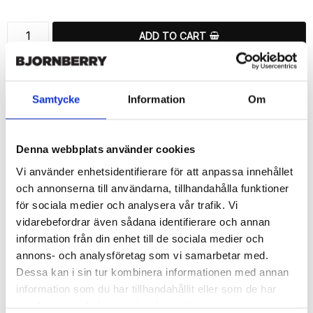
ADD TO CART
🚀 Fast Deliveries - Ships within 24 hours
Printed in Sweden.
Samtycke
Information
Om
🔒 Secure Payments
SHARE
Denna webbplats använder cookies
Vi använder enhetsidentifierare för att anpassa innehållet
och annonserna till användarna, tillhandahålla funktioner
för sociala medier och analysera vår trafik. Vi
vidarebefordrar även sådana identifierare och annan
Description
information från din enhet till de sociala medier och
Article no.: 193259
annons- och analysföretag som vi samarbetar med.
Wallet case from Bjornberry for your Samsung Galaxy S6 Edge+ 
Dessa kan i sin tur kombinera informationen med annan
with a exclusive unique “Monika”-print. Which gives great 
information som du har tillhandahållit eller som de har
protection and has a unique design.

samlat in när du har använt deras tjänster.