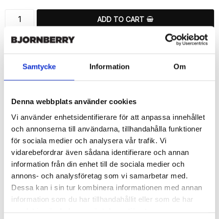
ADD TO CART
🚀 Fast Deliveries - Ships within 24 hours
Printed in Sweden.
🔒 Secure Payments
Samtycke
Information
Om
SHARE
Denna webbplats använder cookies
Vi använder enhetsidentifierare för att anpassa innehållet
och annonserna till användarna, tillhandahålla funktioner
för sociala medier och analysera vår trafik. Vi
Description
vidarebefordrar även sådana identifierare och annan
information från din enhet till de sociala medier och
Article no.: 190795
annons- och analysföretag som vi samarbetar med.
Wallet case from Bjornberry for your Samsung Galaxy S6 Edge+ 
Dessa kan i sin tur kombinera informationen med annan
with a exclusive unique “Mikaela”-print. Which gives great 
protection and has a unique design.

information som du har tillhandahållit eller som de har
samlat in när du har använt deras tjänster.
Product details:
