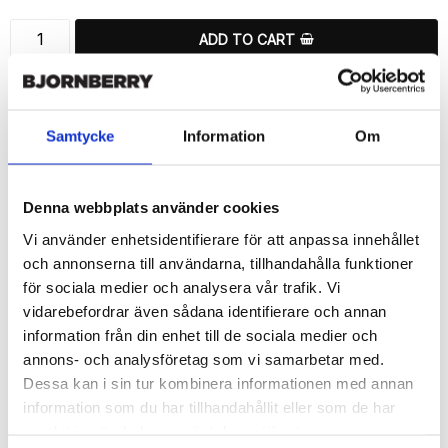
ADD TO CART
🚀 Fast Deliveries - Ships within 24 hours
Printed in Sweden.
🔒 Secure Payments
Samtycke
Information
Om
SHARE
Denna webbplats använder cookies
Vi använder enhetsidentifierare för att anpassa innehållet
och annonserna till användarna, tillhandahålla funktioner
för sociala medier och analysera vår trafik. Vi
Description
vidarebefordrar även sådana identifierare och annan
information från din enhet till de sociala medier och
Article no.: 182731
annons- och analysföretag som vi samarbetar med.
Wallet case from Bjornberry for your Samsung Galaxy S6 Edge+ 
Dessa kan i sin tur kombinera informationen med annan
with a exclusive unique “Lillie”-print. Which gives great 
protection and has a unique design.

information som du har tillhandahållit eller som de har
samlat in när du har använt deras tjänster.
Product details:
