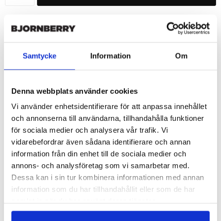
🚀 Fast Deliveries - Ships within 24 hours
Printed in Sweden.
🔒 Secure Payments
Samtycke
Information
Om
SHARE
Denna webbplats använder cookies
Vi använder enhetsidentifierare för att anpassa innehållet
och annonserna till användarna, tillhandahålla funktioner
Description
för sociala medier och analysera vår trafik. Vi
vidarebefordrar även sådana identifierare och annan
Article no.: 703477
information från din enhet till de sociala medier och
Wallet case from Bjornberry for your Huawei P40 with an 
annons- och analysföretag som vi samarbetar med.
outstanding “Martina”-print. Which gives great protection and 
has a unique design.

Dessa kan i sin tur kombinera informationen med annan
information som du har tillhandahållit eller som de har
Product details:

samlat in när du har använt deras tjänster.
-Customized front and black leather back.

-Three handy card slots on the inside of the case with ID 
window for one of the slots.
