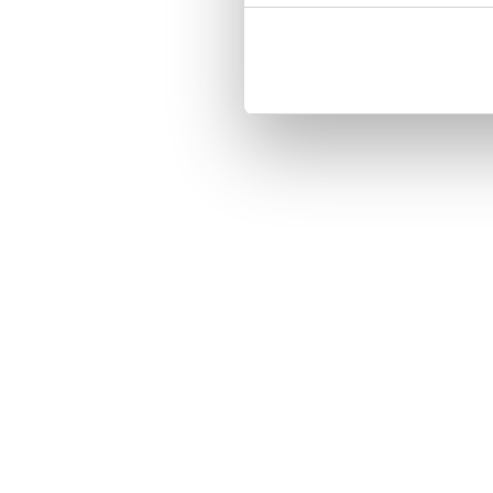
-Customized front and black leathe
-Three handy card slots on the ins
-Magnetized strap for secure closi
-Built-in hardcase to ensure perfect 
-Pocket inside, which is ideal for 
-Comprehensive protection.

-PU-leather.

Material: Vegan Leather.

Pattern: Lovis.

Phone model: Huawei P40.

Brand: Bjornberry.