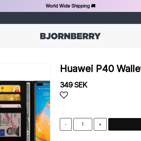
World Wide Shipping 🚚
Huawei P40 Wallet
349 SEK
Add to list of favorit
-
+