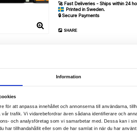
🚀 Fast Deliveries - Ships within 24 h
Printed in Sweden.
🔒 Secure Payments
SHARE
Information
cookies
Description
e för att anpassa innehållet och annonserna till användarna, tillh
Article no.: 703459
vår trafik. Vi vidarebefordrar även sådana identifierare och anna
ur Huawei P40 with an outstanding “Lovis”-print. Which gives great 
nnons- och analysföretag som vi samarbetar med. Dessa kan i sin
har tillhandahållit eller som de har samlat in när du har använt 