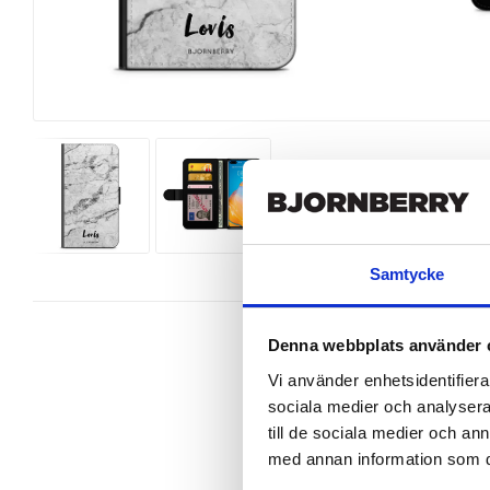
Samtycke
Denna webbplats använder 
Vi använder enhetsidentifierar
sociala medier och analysera 
Wallet case from Bjornberry for yo
till de sociala medier och a
design.

med annan information som du 
Product details:
