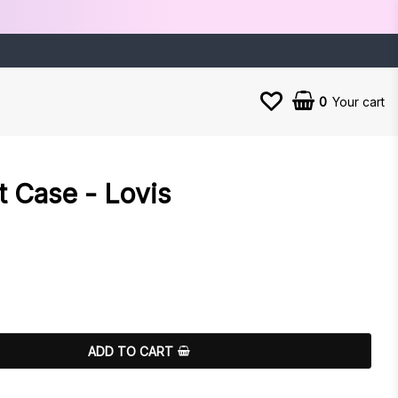
0
Your cart
 Case - Lovis
es
ADD TO CART