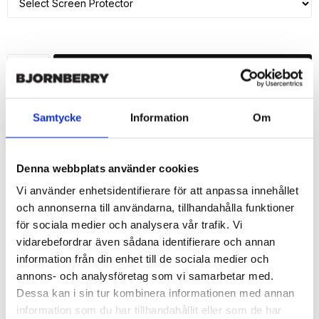
ADD TO CART
🚀 Fast Deliveries - Ships within 24 hours
Samtycke
Information
Om
Printed in Sweden.
🔒 Secure Payments
Denna webbplats använder cookies
SHARE
Vi använder enhetsidentifierare för att anpassa innehållet
och annonserna till användarna, tillhandahålla funktioner
för sociala medier och analysera vår trafik. Vi
vidarebefordrar även sådana identifierare och annan
information från din enhet till de sociala medier och
Description
annons- och analysföretag som vi samarbetar med.
Article no.: 424764
Dessa kan i sin tur kombinera informationen med annan
Wallet case from Bjornberry for your iPhone 7 with unique print. 
information som du har tillhandahållit eller som de har
Which gives great protection and has a unique "Flamingo"-