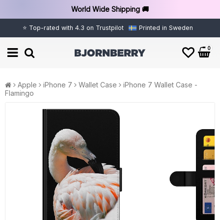
World Wide Shipping 🚚
⭐ Top-rated with 4.3 on Trustpilot
Printed in Sweden
0
Apple
iPhone 7
Wallet Case
iPhone 7 Wallet Case -
Flamingo