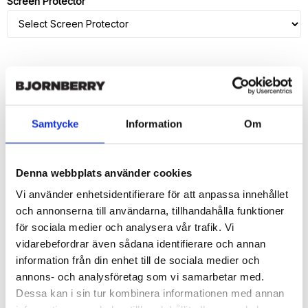
Screen Protector
ADD TO CART
🚀 Fast Deliveries - Ships within 24 hours
Samtycke
Information
Om
Printed in Sweden.
🔒 Secure Payments
Denna webbplats använder cookies
SHARE
Vi använder enhetsidentifierare för att anpassa innehållet
och annonserna till användarna, tillhandahålla funktioner
för sociala medier och analysera vår trafik. Vi
vidarebefordrar även sådana identifierare och annan
information från din enhet till de sociala medier och
Description
annons- och analysföretag som vi samarbetar med.
Dessa kan i sin tur kombinera informationen med annan
Article no.: 377697