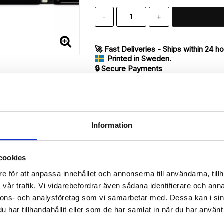
-
+
🚀 Fast Deliveries - Ships within 24 h
Printed in Sweden.
🔒 Secure Payments
SHARE
Information
cookies
Description
e för att anpassa innehållet och annonserna till användarna, tillh
Article no.: 7833
vår trafik. Vi vidarebefordrar även sådana identifierare och anna
ur iPhone 7 with unique print. Which gives great protection and has 
nnons- och analysföretag som vi samarbetar med. Dessa kan i sin
har tillhandahållit eller som de har samlat in när du har använt 
 back.
