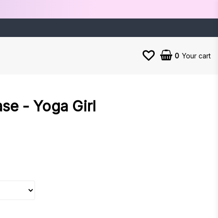
0
Your cart
se - Yoga Girl
es