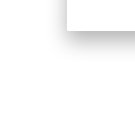
Three handy card slots on the insi
Magnetized strap for secure closin
Built-in hardcase to ensure perfect f
Pocket inside, which is ideal for c
Comprehensive protection.

PU-leather.

Material: PU-Leather.

Pattern: Yoga Girl.

Phone model: iPhone 7.

Brand: Bjornberry