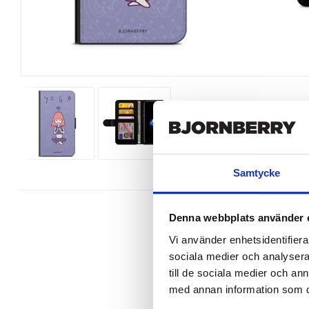
Samtycke
Denna webbplats använder 
Vi använder enhetsidentifierar
sociala medier och analysera 
Wallet case from Bjornberry for yo
till de sociala medier och a
med annan information som du 
Product details:

Customized front and black leather