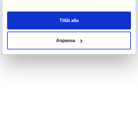
Which gives great protection and has a unique "Seashell"-
samlat in när du har använt deras tjänster.
design.

Product details:

Tillåt alla
Customized front and black leather back.

Three handy card slots on the inside of the case with ID window 
for one of the slots.

Show more
Magnetized strap for secure closing.

Anpassa
Built-in hardcase to ensure perfect fit.

Pocket inside, which is ideal for cash and notes.

Comprehensive protection.

PU-leather.

Material: PU-Leather.

Pattern: Seashell.

Phone model: iPhone 7.

Brand: Bjornberry