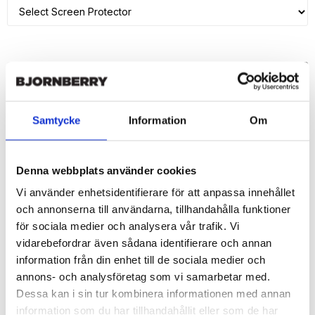
ADD TO CART
🚀 Fast Deliveries - Ships within 24 hours
Samtycke
Information
Om
Printed in Sweden.
🔒 Secure Payments
Denna webbplats använder cookies
SHARE
Vi använder enhetsidentifierare för att anpassa innehållet
och annonserna till användarna, tillhandahålla funktioner
för sociala medier och analysera vår trafik. Vi
vidarebefordrar även sådana identifierare och annan
information från din enhet till de sociala medier och
Description
annons- och analysföretag som vi samarbetar med.
Article no.: 18355
Dessa kan i sin tur kombinera informationen med annan
Wallet case from Bjornberry for your iPhone 7 with unique print. 
information som du har tillhandahållit eller som de har