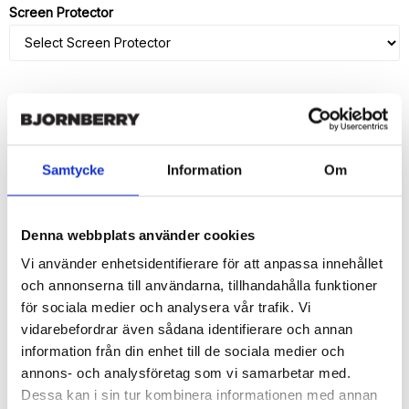
Screen Protector
ADD TO CART
Samtycke
Information
Om
🚀 Fast Deliveries - Ships within 24 hours
Printed in Sweden.
🔒 Secure Payments
Denna webbplats använder cookies
SHARE
Vi använder enhetsidentifierare för att anpassa innehållet
och annonserna till användarna, tillhandahålla funktioner
för sociala medier och analysera vår trafik. Vi
vidarebefordrar även sådana identifierare och annan
information från din enhet till de sociala medier och
Description
annons- och analysföretag som vi samarbetar med.
Dessa kan i sin tur kombinera informationen med annan
Article no.: 14699