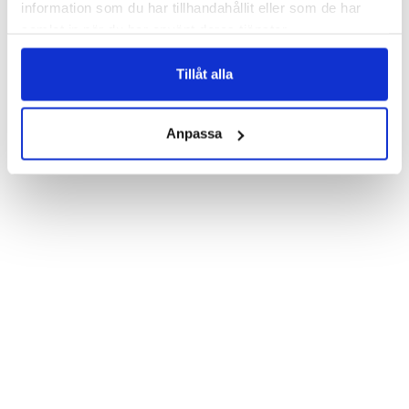
information som du har tillhandahållit eller som de har
Wallet case from Bjornberry for your iPhone 7 with unique print. 
samlat in när du har använt deras tjänster.
Which gives great protection and has a unique "Red Cat Eyes"-
design.

Tillåt alla
Product details:

Customized front and black leather back.

Three handy card slots on the inside of the case with ID window 
for one of the slots.

Anpassa
Show more
Magnetized strap for secure closing.

Built-in hardcase to ensure perfect fit.

Pocket inside, which is ideal for cash and notes.

Comprehensive protection.

PU-leather.

Material: PU-Leather.

Pattern: Red Cat Eyes.

Phone model: iPhone 7.

Brand: Bjornberry