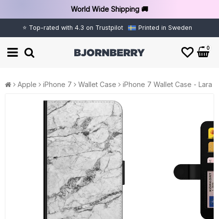
World Wide Shipping 🚚
⭐ Top-rated with 4.3 on Trustpilot
Printed in Sweden
0
Apple
iPhone 7
Wallet Case
iPhone 7 Wallet Case - Lara