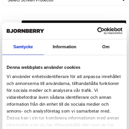
ADD TO CART
🚀 Fast Deliveries - Ships within 24 hours
Samtycke
Information
Om
Printed in Sweden.
🔒 Secure Payments
Denna webbplats använder cookies
SHARE
Vi använder enhetsidentifierare för att anpassa innehållet
och annonserna till användarna, tillhandahålla funktioner
för sociala medier och analysera vår trafik. Vi
vidarebefordrar även sådana identifierare och annan
Description
information från din enhet till de sociala medier och
annons- och analysföretag som vi samarbetar med.
Article no.: 180581
Dessa kan i sin tur kombinera informationen med annan
Wallet case from Bjornberry for your iPhone 7 with unique print. 
information som du har tillhandahållit eller som de har
Which gives great protection and has a unique "Lara"-design.
