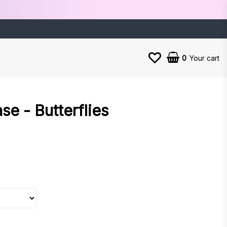
0
Your cart
se - Butterflies
es