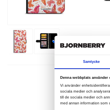
Samtycke
Denna webbplats använder 
Vi använder enhetsidentifierar
sociala medier och analysera 
Wallet case from Bjornberry for yo
till de sociala medier och a
Product details:

med annan information som du 
Customized front and black leather
Three handy card slots on the insi