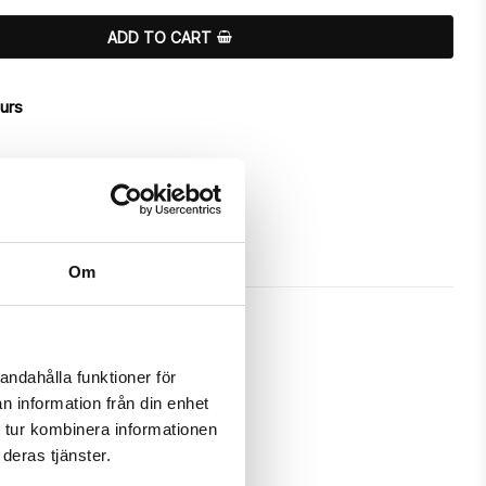
ADD TO CART
ours
Om
andahålla funktioner för
n information från din enhet
 unique "Butterflies"-design.

 tur kombinera informationen
deras tjänster.