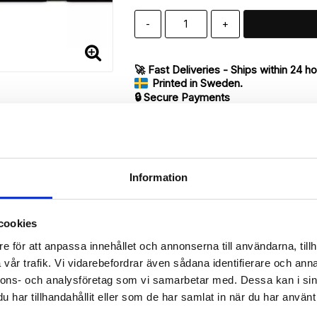
-
+
🚀 Fast Deliveries - Ships within 24 h
Printed in Sweden.
🔒 Secure Payments
SHARE
Information
Description
cookies
Article no.: 16664
e för att anpassa innehållet och annonserna till användarna, tillh
vår trafik. Vi vidarebefordrar även sådana identifierare och anna
ur iPhone 7 with unique print. Which gives great protection and has a
nnons- och analysföretag som vi samarbetar med. Dessa kan i sin
har tillhandahållit eller som de har samlat in när du har använt 
 back.

de of the case with ID window for one of the slots.
