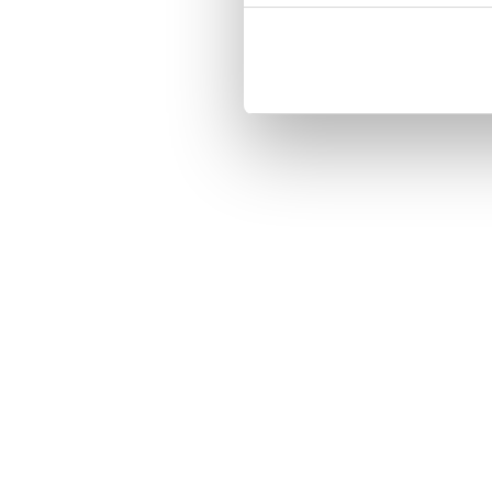
Magnetized strap for secure closin
Built-in hardcase to ensure perfect f
Pocket inside, which is ideal for c
Comprehensive protection.

PU-leather.

Material: PU-Leather.

Pattern: Butterflies.

Phone model: iPhone 7.

Brand: Bjornberry