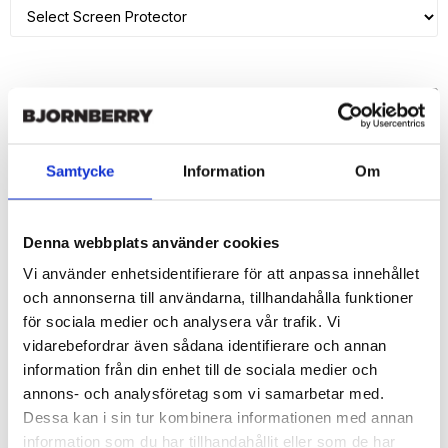
ADD TO CART
🚀 Fast Deliveries - Ships within 24 hours
Samtycke
Information
Om
Printed in Sweden.
🔒 Secure Payments
Denna webbplats använder cookies
SHARE
Vi använder enhetsidentifierare för att anpassa innehållet
och annonserna till användarna, tillhandahålla funktioner
för sociala medier och analysera vår trafik. Vi
vidarebefordrar även sådana identifierare och annan
information från din enhet till de sociala medier och
Description
annons- och analysföretag som vi samarbetar med.
Article no.: 16199
Dessa kan i sin tur kombinera informationen med annan
Wallet case from Bjornberry for your iPhone 7 with unique print. 
information som du har tillhandahållit eller som de har