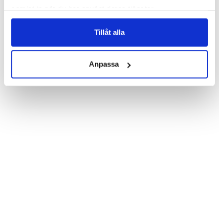
Which gives great protection and has a unique "Blue Marble"-
samlat in när du har använt deras tjänster.
design.

Product details:

Tillåt alla
Customized front and black leather back.

Three handy card slots on the inside of the case with ID window 
for one of the slots.

Show more
Magnetized strap for secure closing.

Anpassa
Built-in hardcase to ensure perfect fit.

Pocket inside, which is ideal for cash and notes.

Comprehensive protection.

PU-leather.

Material: PU-Leather.

Pattern: Blue Marble.

Phone model: iPhone 7.

Brand: Bjornberry