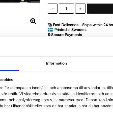
-
+
🚀 Fast Deliveries - Ships within 24 h
Printed in Sweden.
🔒 Secure Payments
SHARE
Information
cookies
Description
e för att anpassa innehållet och annonserna till användarna, tillh
Article no.: 7419
vår trafik. Vi vidarebefordrar även sådana identifierare och anna
our iPhone 7 with unique print. Which gives great protection and ha
nnons- och analysföretag som vi samarbetar med. Dessa kan i sin
har tillhandahållit eller som de har samlat in när du har använt 
 back.
