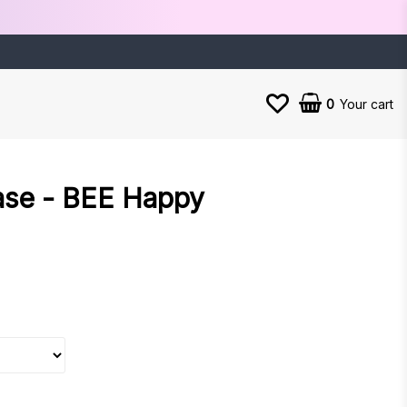
0
Your cart
ase - BEE Happy
es