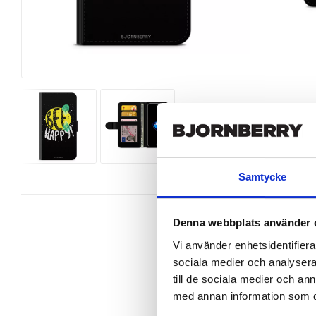
Samtycke
Denna webbplats använder 
Vi använder enhetsidentifierar
sociala medier och analysera 
Wallet case from Bjornberry for y
till de sociala medier och a
med annan information som du 
Product details:

Customized front and black leather