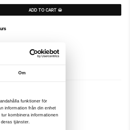
ADD TO CART
ours
Om
andahålla funktioner för
n information från din enhet
s a unique "BEE Happy"-design.

 tur kombinera informationen
deras tjänster.