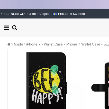
⭐ Top-rated with 4.3 on Trustpilot
Printed in Sweden
Apple
iPhone 7
Wallet Case
iPhone 7 Wallet Case - B