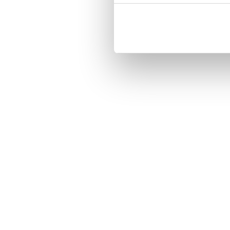
Three handy card slots on the insi
Magnetized strap for secure closin
Built-in hardcase to ensure perfect f
Pocket inside, which is ideal for c
Comprehensive protection.

PU-leather.

Material: PU-Leather.

Pattern: BEE Happy.

Phone model: iPhone 7.

Brand: Bjornberry