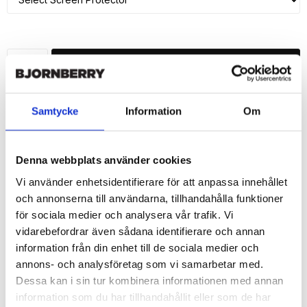
ADD TO CART
🚀 Fast Deliveries - Ships within 24 hours
Samtycke
Information
Om
Printed in Sweden.
🔒 Secure Payments
Denna webbplats använder cookies
SHARE
Vi använder enhetsidentifierare för att anpassa innehållet
och annonserna till användarna, tillhandahålla funktioner
för sociala medier och analysera vår trafik. Vi
vidarebefordrar även sådana identifierare och annan
Description
information från din enhet till de sociala medier och
annons- och analysföretag som vi samarbetar med.
Article no.: 143061
Dessa kan i sin tur kombinera informationen med annan
Wallet case from Bjornberry for your iPhone 7 with unique print. 
information som du har tillhandahållit eller som de har
Which gives great protection and has a unique "Allie"-design.
