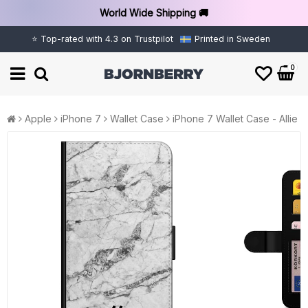
World Wide Shipping 🚚
⭐ Top-rated with 4.3 on Trustpilot
Printed in Sweden
0
Apple
iPhone 7
Wallet Case
iPhone 7 Wallet Case - Allie