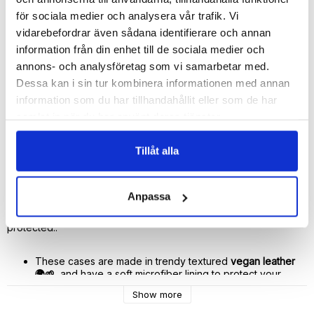
🚀 Fast Deliveries - Ships within 24 hours
för sociala medier och analysera vår trafik. Vi
Printed in Sweden.
vidarebefordrar även sådana identifierare och annan
🔒 Secure Payments
information från din enhet till de sociala medier och
annons- och analysföretag som vi samarbetar med.
SHARE
Dessa kan i sin tur kombinera informationen med annan
information som du har tillhandahållit eller som de har
samlat in när du har använt deras tjänster.
Tillåt alla
Description
Article no.: 439523019
Anpassa
With this personalized and stylish vegan leather case from 
Bjornberry your smartphone will be more beautiful and 
protected..
These cases are made in trendy textured 
vegan leather 
🌍🌱
  and have a soft microfiber lining to protect your 
phone.
Show more
The edges of the case are raised above the screen to 