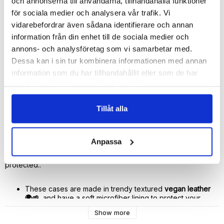
och annonserna till användarna, tillhandahålla funktioner
🚀 Fast Deliveries - Ships within 24 hours
för sociala medier och analysera vår trafik. Vi
Printed in Sweden.
vidarebefordrar även sådana identifierare och annan
🔒 Secure Payments
information från din enhet till de sociala medier och
annons- och analysföretag som vi samarbetar med.
SHARE
Dessa kan i sin tur kombinera informationen med annan
information som du har tillhandahållit eller som de har
samlat in när du har använt deras tjänster.
Tillåt alla
Description
Article no.: 439523032
Anpassa
With this personalized and stylish vegan leather case from 
Bjornberry your smartphone will be more beautiful and 
protected..
These cases are made in trendy textured 
vegan leather 
🌍🌱
  and have a soft microfiber lining to protect your 
phone.
Show more