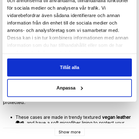
och annonserna till användarna, tillhandahålla funktioner
🚀 Fast Deliveries - Ships within 24 hours
för sociala medier och analysera vår trafik. Vi
Printed in Sweden.
vidarebefordrar även sådana identifierare och annan
🔒 Secure Payments
information från din enhet till de sociala medier och
annons- och analysföretag som vi samarbetar med.
SHARE
Dessa kan i sin tur kombinera informationen med annan
information som du har tillhandahållit eller som de har
samlat in när du har använt deras tjänster.
Tillåt alla
Description
Article no.: 439523033
Anpassa
With this personalized and stylish vegan leather case from 
Bjornberry your smartphone will be more beautiful and 
protected..
These cases are made in trendy textured 
vegan leather 
🌍🌱
  and have a soft microfiber lining to protect your 
phone.
Show more