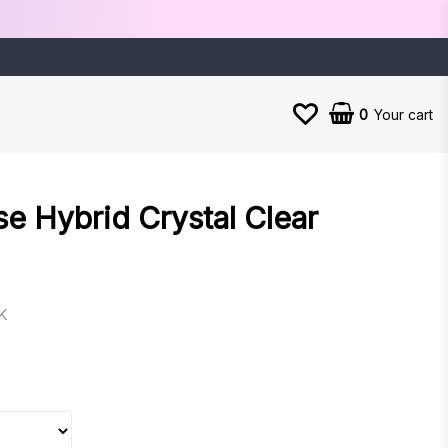
0
Your cart
se Hybrid Crystal Clear
K
es