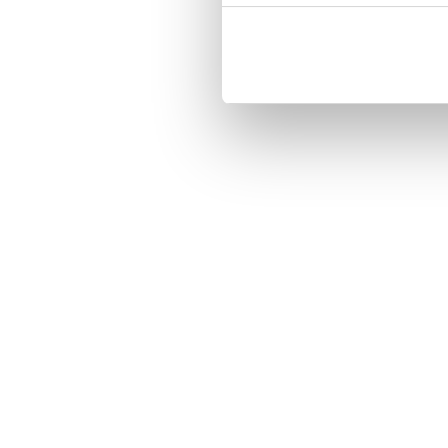
The case has a hard back and edge
Features:
Model: iPhone 12 Mini.
Material: TPU+PC.
Features: Works with Qi Char
Brand: Bjornberry.