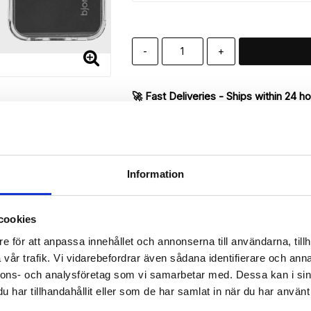
-
+
🚀 Fast Deliveries - Ships within 24 h
Printed in Sweden.
🔒 Secure Payments
SHARE
Information
cookies
e för att anpassa innehållet och annonserna till användarna, tillh
Description
vår trafik. Vi vidarebefordrar även sådana identifierare och anna
Article no.: 99988000778
nnons- och analysföretag som vi samarbetar med. Dessa kan i sin
 the iPhone 12 Mini. The case provides good protection against every
har tillhandahållit eller som de har samlat in när du har använt 