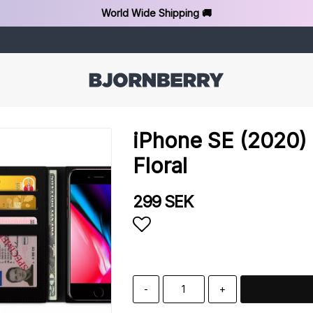
World Wide Shipping 🚚
iPhone SE (2020) 
Floral
299 SEK
Add to list of favorit
-
+