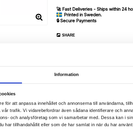
🚀 Fast Deliveries - Ships within 24 h
Printed in Sweden.
🔒 Secure Payments
SHARE
Information
Description
cookies
Article no.: 1011661
e för att anpassa innehållet och annonserna till användarna, tillh
 Red & White Floral
vår trafik. Vi vidarebefordrar även sådana identifierare och anna
nnons- och analysföretag som vi samarbetar med. Dessa kan i sin
har tillhandahållit eller som de har samlat in när du har använt 