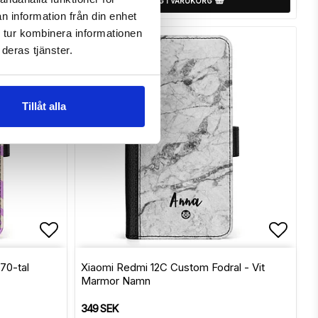
LÄGG I VARUKORG
n information från din enhet
 tur kombinera informationen
deras tjänster.
Tillåt alla
Lägg till i favoritlistan
Lägg t
 70-tal
Xiaomi Redmi 12C Custom Fodral - Vit
Marmor Namn
349 SEK