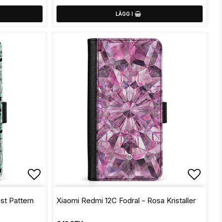
LÄGG I
Lägg till i favoritlistan
Lägg t
st Pattern
Xiaomi Redmi 12C Fodral - Rosa Kristaller