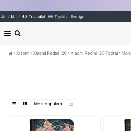
Utmärkt | ⭐ 4.3 Trustpilot
Tryckta i Sverige
Xiaomi
Xiaomi Redmi 12C
Xiaomi Redmi 12C Fodral
Möns
Mest populära