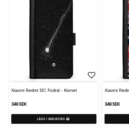
Lägg till i f
Xiaomi Redmi 12C Fodral - Komet
Xiaomi Redm
349 SEK
349 SEK
LÄGG I VARUKORG