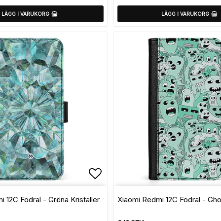
LÄGG I VARUKORG
LÄGG I VARUKORG
avoritlistan
Lägg till i favoritlistan
 12C Fodral - Gröna Kristaller
Xiaomi Redmi 12C Fodral - Gho