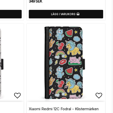
349 SEK
LÄGG I VARUKORG
Lägg till i favoritlistan
Lägg t
Xiaomi Redmi 12C Fodral - Klistermärken