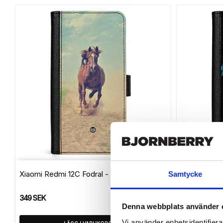
Lägg till i f
Xiaomi Redmi 12C Fodral - Häst
Xiaomi Redm
Samtycke
Dragon
349 SEK
349 SEK
Denna webbplats använder 
Vi använder enhetsidentifierar