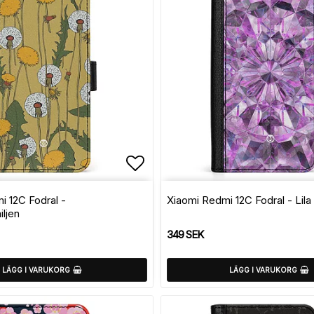
avoritlistan
Lägg till i favoritlistan
i 12C Fodral -
Xiaomi Redmi 12C Fodral - Lila K
ljen
349 SEK
LÄGG I VARUKORG
LÄGG I VARUKORG