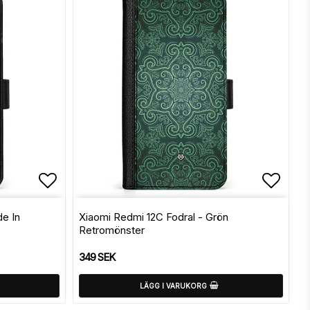
Lägg till i favoritlistan
Lägg t
de In
Xiaomi Redmi 12C Fodral - Grön
Retromönster
349 SEK
LÄGG I VARUKORG