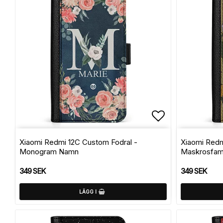
Lägg till i f
Xiaomi Redmi 12C Custom Fodral -
Xiaomi Redm
Monogram Namn
Maskrosfami
349 SEK
349 SEK
LÄGG I