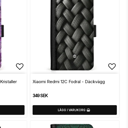
Lägg till i favoritlistan
Lägg t
ristaller
Xiaomi Redmi 12C Fodral - Däckvägg
349 SEK
LÄGG I VARUKORG