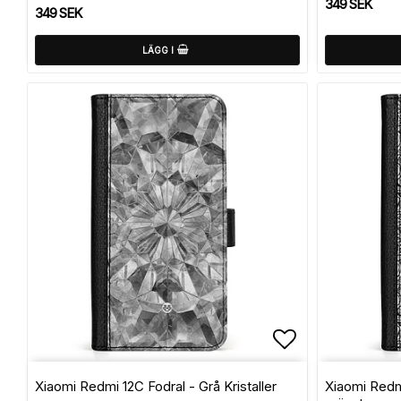
349 SEK
349 SEK
LÄGG I
Lägg till i f
Xiaomi Redmi 12C Fodral - Grå Kristaller
Xiaomi Redm