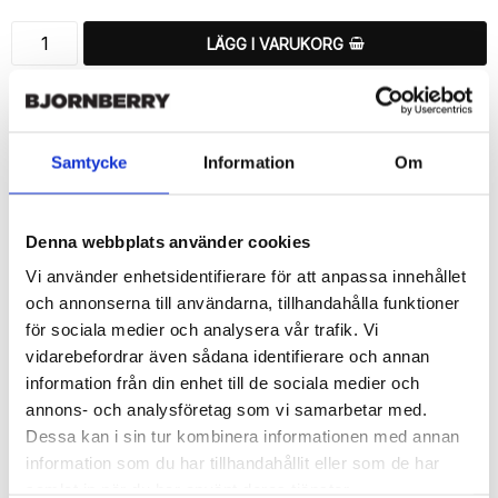
LÄGG I VARUKORG
🚚 Fri hemleverans över 350kr
🚀 Snabb leverans 1-3 dagar.
📦 30 dagar öppet köp.
Samtycke
Information
Om
Tryckta i Sverige.
DELA
Denna webbplats använder cookies
Vi använder enhetsidentifierare för att anpassa innehållet
och annonserna till användarna, tillhandahålla funktioner
för sociala medier och analysera vår trafik. Vi
vidarebefordrar även sådana identifierare och annan
Beskrivning
information från din enhet till de sociala medier och
Art.nr: 54452
annons- och analysföretag som vi samarbetar med.
Snyggt plånboksfodral från Bjornberry med unikt “Skrik”-
Dessa kan i sin tur kombinera informationen med annan
mönster, designat för att ge ett bra skydd och passa din Sony 
information som du har tillhandahållit eller som de har
Xperia Z5 Compact perfekt.

samlat in när du har använt deras tjänster.