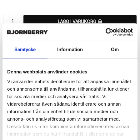
Lägg till i favoritlistan
LÄGG I VARUKORG
🚚 Fri hemleverans över 350kr
🚀 Snabb leverans 1-3 dagar.
Samtycke
Information
Om
📦 30 dagar öppet köp.
Tryckta i Sverige.
Denna webbplats använder cookies
DELA
Vi använder enhetsidentifierare för att anpassa innehållet
och annonserna till användarna, tillhandahålla funktioner
för sociala medier och analysera vår trafik. Vi
vidarebefordrar även sådana identifierare och annan
information från din enhet till de sociala medier och
Beskrivning
annons- och analysföretag som vi samarbetar med.
Art.nr: 18052
Dessa kan i sin tur kombinera informationen med annan
Snyggt plånboksfodral från Bjornberry med ett exklusivt unikt 
information som du har tillhandahållit eller som de har
“USA Örn”-motiv, designat för att ge ett bra skydd och passa din 