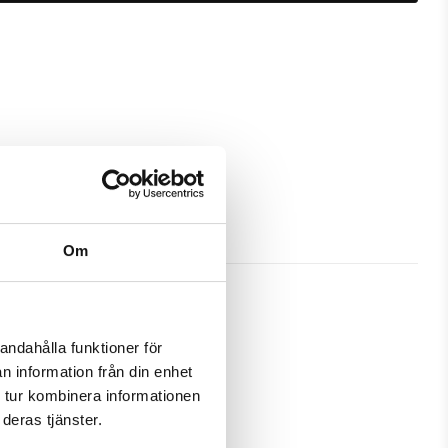
Om
andahålla funktioner för
n information från din enhet
t ge ett bra skydd och passa din 
 tur kombinera informationen
deras tjänster.
amtidigt som en plånbok. Detta 
 på ett och samma ställe.
