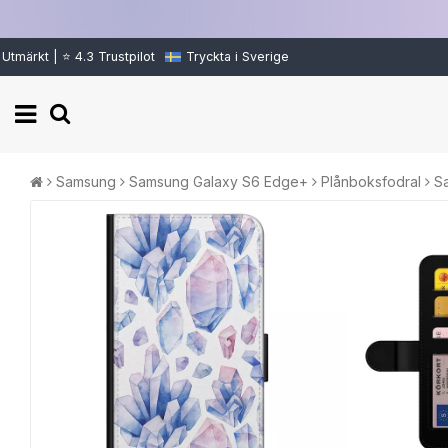
Utmärkt | ⭐ 4.3 Trustpilot
Tryckta i Sverige
Samsung
Samsung Galaxy S6 Edge+
Plånboksfodral
Sa