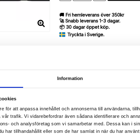
🚚 Fri hemleverans över 350kr
🚀 Snabb leverans 1-3 dagar.
📦 30 dagar öppet köp.
Tryckta i Sverige.
DELA
Information
Beskrivning
cookies
Art.nr: 12667
e för att anpassa innehållet och annonserna till användarna, tillh
vår trafik. Vi vidarebefordrar även sådana identifierare och anna
ry med ett exklusivt unikt “Pastell Kristaller”-motiv, designat för at
.

nnons- och analysföretag som vi samarbetar med. Dessa kan i sin
har tillhandahållit eller som de har samlat in när du har använt 
 då den har funktionen att fungera som ett skyddande fodral men s
rvara din Samsung Galaxy S6 Edge+, pengar, kreditkort, identifikation