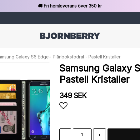
🚚 Fri hemleverans över 350 kr
msung Galaxy S6 Edge+ Plånboksfodral - Pastell Kristaller
Samsung Galaxy S
Pastell Kristaller
349 SEK
Lägg till i favoritlista
-
+