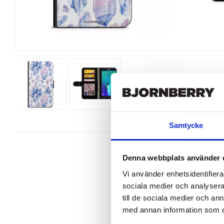
Samtycke
Denna webbplats använder 
Vi använder enhetsidentifierar
sociala medier och analysera 
Snyggt plånboksfodral från Bjornber
Samsung Galaxy S6 Edge+ perfekt
till de sociala medier och a
med annan information som du 
Denna mobilväska är mycket smidig
gör att du på ett smart sätt kan fö