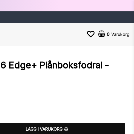
0
Varukorg
6 Edge+ Plånboksfodral -
n
LÄGG I VARUKORG