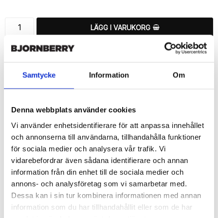
LÄGG I VARUKORG
🚚 Fri hemleverans över 350kr
🚀 Snabb leverans 1-3 dagar.
📦 30 dagar öppet köp.
Samtycke
Information
Om
Tryckta i Sverige.
DELA
Denna webbplats använder cookies
Vi använder enhetsidentifierare för att anpassa innehållet
och annonserna till användarna, tillhandahålla funktioner
för sociala medier och analysera vår trafik. Vi
vidarebefordrar även sådana identifierare och annan
Beskrivning
information från din enhet till de sociala medier och
Art.nr: 12662
annons- och analysföretag som vi samarbetar med.
Dessa kan i sin tur kombinera informationen med annan
Snyggt plånboksfodral från Bjornberry med ett exklusivt unikt 
“Nyckelpigor”-motiv, designat för att ge ett bra skydd och passa 
information som du har tillhandahållit eller som de har
din Samsung Galaxy S6 Edge+ perfekt.
