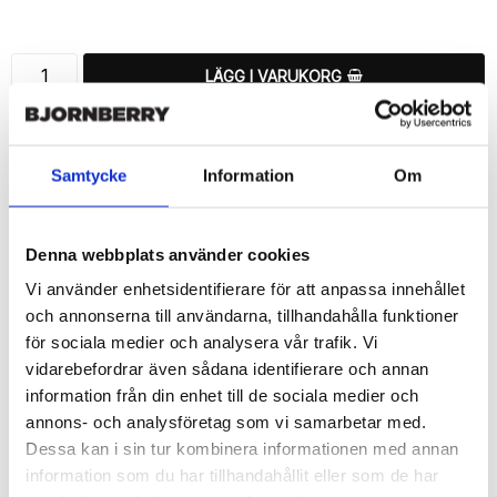
Lägg till i favoritlistan
LÄGG I VARUKORG
🚚 Fri hemleverans över 350kr
🚀 Snabb leverans 1-3 dagar.
Samtycke
Information
Om
📦 30 dagar öppet köp.
Tryckta i Sverige.
Denna webbplats använder cookies
DELA
Vi använder enhetsidentifierare för att anpassa innehållet
och annonserna till användarna, tillhandahålla funktioner
för sociala medier och analysera vår trafik. Vi
vidarebefordrar även sådana identifierare och annan
information från din enhet till de sociala medier och
Beskrivning
annons- och analysföretag som vi samarbetar med.
Art.nr: 127245
Dessa kan i sin tur kombinera informationen med annan
Snyggt plånboksfodral från Bjornberry med ett exklusivt unikt 
information som du har tillhandahållit eller som de har
“Malin”-motiv, designat för att ge ett bra skydd och passa din 