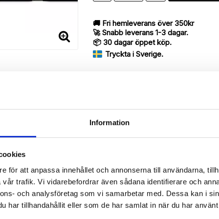
🚚 Fri hemleverans över 350kr
🚀 Snabb leverans 1-3 dagar.
📦 30 dagar öppet köp.
Tryckta i Sverige.
DELA
Information
Beskrivning
cookies
Art.nr: 12439
e för att anpassa innehållet och annonserna till användarna, tillh
vår trafik. Vi vidarebefordrar även sådana identifierare och anna
rry med ett exklusivt unikt “Lotus”-motiv, designat för att ge ett b
nnons- och analysföretag som vi samarbetar med. Dessa kan i sin
har tillhandahållit eller som de har samlat in när du har använt 
 då den har funktionen att fungera som ett skyddande fodral men s
rvara din Samsung Galaxy S6 Edge+, pengar, kreditkort, identifikation