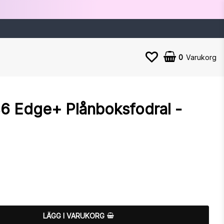
0
Varukorg
6 Edge+ Plånboksfodral -
n
LÄGG I VARUKORG