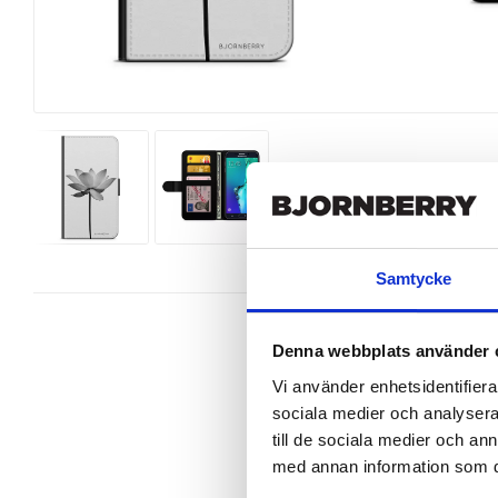
Samtycke
Denna webbplats använder 
Vi använder enhetsidentifierar
sociala medier och analysera 
Snyggt plånboksfodral från Bjornbe
Galaxy S6 Edge+ perfekt.

till de sociala medier och a
med annan information som du 
Denna mobilväska är mycket smidig
gör att du på ett smart sätt kan fö