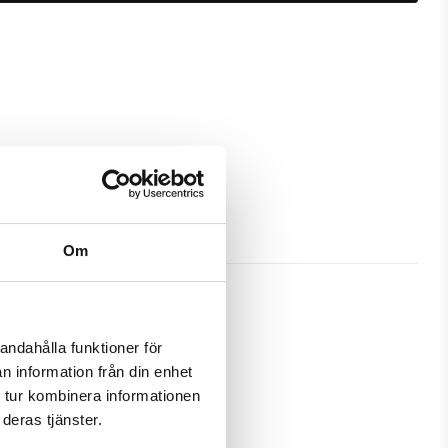
Om
andahålla funktioner för
n information från din enhet
ra skydd och passa din Samsung 
 tur kombinera informationen
deras tjänster.
amtidigt som en plånbok. Detta 
 på ett och samma ställe.
