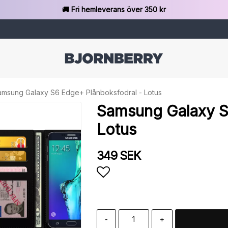
🚚 Fri hemleverans över 350 kr
amsung Galaxy S6 Edge+ Plånboksfodral - Lotus
Samsung Galaxy S
Lotus
349 SEK
Lägg till i favoritlista
-
+