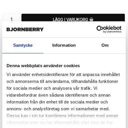
Lägg till i favoritlistan
LÄGG I VARUKORG
🚚 Fri hemleverans över 350kr
🚀 Snabb leverans 1-3 dagar.
Samtycke
Information
Om
📦 30 dagar öppet köp.
Tryckta i Sverige.
Denna webbplats använder cookies
DELA
Vi använder enhetsidentifierare för att anpassa innehållet
och annonserna till användarna, tillhandahålla funktioner
för sociala medier och analysera vår trafik. Vi
vidarebefordrar även sådana identifierare och annan
information från din enhet till de sociala medier och
Beskrivning
annons- och analysföretag som vi samarbetar med.
Art.nr: 12368
Dessa kan i sin tur kombinera informationen med annan
Snyggt plånboksfodral från Bjornberry med ett exklusivt unikt 
information som du har tillhandahållit eller som de har
“Läppstift”-motiv, designat för att ge ett bra skydd och passa din 