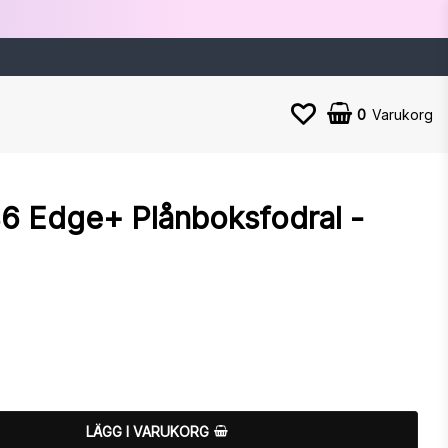
0
Varukorg
6 Edge+ Plånboksfodral -
n
LÄGG I VARUKORG