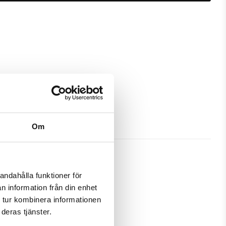
Om
andahålla funktioner för
n information från din enhet
t bra skydd och passa din Samsung 
 tur kombinera informationen
deras tjänster.
amtidigt som en plånbok. Detta 