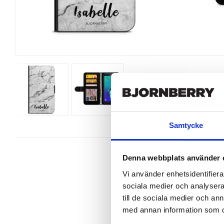
Samtycke
Denna webbplats använder 
Vi använder enhetsidentifierar
sociala medier och analysera 
Snyggt plånboksfodral från Bjornbe
till de sociala medier och a
Galaxy S6 Edge+ perfekt.

med annan information som du 
Denna mobilväska är mycket smidig