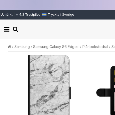
Utmärkt | ⭐ 4.3 Trustpilot
Tryckta i Sverige
Samsung
Samsung Galaxy S6 Edge+
Plånboksfodral
S