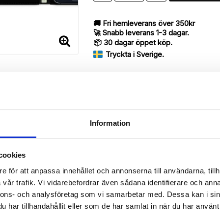
🚚 Fri hemleverans över 350kr
🚀 Snabb leverans 1-3 dagar.
📦 30 dagar öppet köp.
Tryckta i Sverige.
DELA
Information
cookies
Beskrivning
e för att anpassa innehållet och annonserna till användarna, tillh
Art.nr: 171083
vår trafik. Vi vidarebefordrar även sådana identifierare och anna
rry med ett exklusivt unikt “Isabelle”-motiv, designat för att ge et
nnons- och analysföretag som vi samarbetar med. Dessa kan i sin
har tillhandahållit eller som de har samlat in när du har använt 
 då den har funktionen att fungera som ett skyddande fodral men s