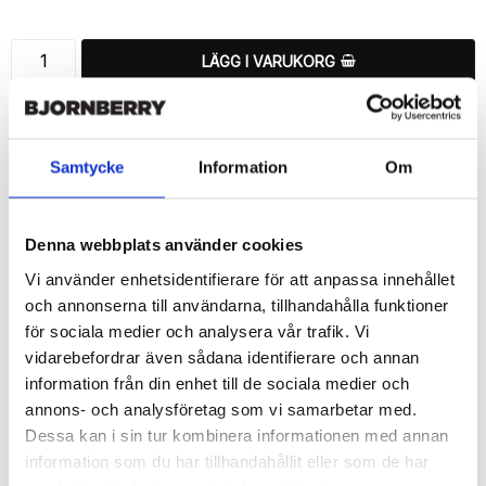
LÄGG I VARUKORG
🚚 Fri hemleverans över 350kr
🚀 Snabb leverans 1-3 dagar.
📦 30 dagar öppet köp.
Samtycke
Information
Om
Tryckta i Sverige.
DELA
Denna webbplats använder cookies
Vi använder enhetsidentifierare för att anpassa innehållet
och annonserna till användarna, tillhandahålla funktioner
för sociala medier och analysera vår trafik. Vi
vidarebefordrar även sådana identifierare och annan
Beskrivning
information från din enhet till de sociala medier och
Art.nr: 168619
annons- och analysföretag som vi samarbetar med.
Dessa kan i sin tur kombinera informationen med annan
Snyggt plånboksfodral från Bjornberry med ett exklusivt unikt 
“Hilda”-motiv, designat för att ge ett bra skydd och passa din 
information som du har tillhandahållit eller som de har
Samsung Galaxy S6 Edge+ perfekt.
