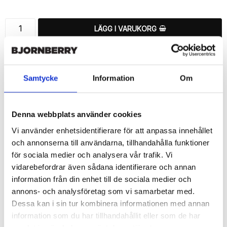
LÄGG I VARUKORG
🚚 Fri hemleverans över 350kr
🚀 Snabb leverans 1-3 dagar.
📦 30 dagar öppet köp.
Samtycke
Information
Om
Tryckta i Sverige.
DELA
Denna webbplats använder cookies
Vi använder enhetsidentifierare för att anpassa innehållet
och annonserna till användarna, tillhandahålla funktioner
för sociala medier och analysera vår trafik. Vi
vidarebefordrar även sådana identifierare och annan
Beskrivning
information från din enhet till de sociala medier och
Art.nr: 162459
annons- och analysföretag som vi samarbetar med.
Dessa kan i sin tur kombinera informationen med annan
Snyggt plånboksfodral från Bjornberry med ett exklusivt unikt 
“Esra”-motiv, designat för att ge ett bra skydd och passa din 
information som du har tillhandahållit eller som de har
Samsung Galaxy S6 Edge+ perfekt.
