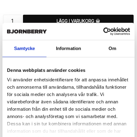
Lägg till i favoritlistan
LÄGG I VARUKORG
🚚 Fri hemleverans över 350kr
🚀 Snabb leverans 1-3 dagar.
Samtycke
Information
Om
📦 30 dagar öppet köp.
Tryckta i Sverige.
Denna webbplats använder cookies
DELA
Vi använder enhetsidentifierare för att anpassa innehållet
och annonserna till användarna, tillhandahålla funktioner
för sociala medier och analysera vår trafik. Vi
vidarebefordrar även sådana identifierare och annan
information från din enhet till de sociala medier och
Beskrivning
annons- och analysföretag som vi samarbetar med.
Art.nr: 156187
Dessa kan i sin tur kombinera informationen med annan
Snyggt plånboksfodral från Bjornberry med ett exklusivt unikt 
information som du har tillhandahållit eller som de har
“Elena”-motiv, designat för att ge ett bra skydd och passa din 