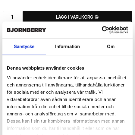
LÄGG I VARUKORG
🚚 Fri hemleverans över 350kr
🚀 Snabb leverans 1-3 dagar.
📦 30 dagar öppet köp.
Samtycke
Information
Om
Tryckta i Sverige.
DELA
Denna webbplats använder cookies
Vi använder enhetsidentifierare för att anpassa innehållet
och annonserna till användarna, tillhandahålla funktioner
för sociala medier och analysera vår trafik. Vi
vidarebefordrar även sådana identifierare och annan
Beskrivning
information från din enhet till de sociala medier och
Art.nr: 151931
annons- och analysföretag som vi samarbetar med.
Dessa kan i sin tur kombinera informationen med annan
Snyggt plånboksfodral från Bjornberry med ett exklusivt unikt 
“Chelsea”-motiv, designat för att ge ett bra skydd och passa din 
information som du har tillhandahållit eller som de har
Samsung Galaxy S6 Edge+ perfekt.
