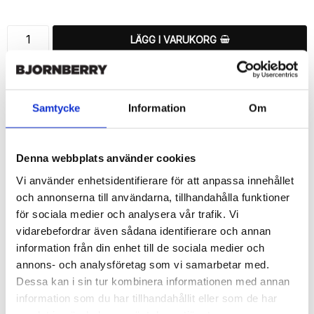
LÄGG I VARUKORG
🚚 Fri hemleverans över 350kr
🚀 Snabb leverans 1-3 dagar.
📦 30 dagar öppet köp.
Samtycke
Information
Om
Tryckta i Sverige.
DELA
Denna webbplats använder cookies
Vi använder enhetsidentifierare för att anpassa innehållet
och annonserna till användarna, tillhandahålla funktioner
för sociala medier och analysera vår trafik. Vi
vidarebefordrar även sådana identifierare och annan
Beskrivning
information från din enhet till de sociala medier och
Art.nr: 12637
annons- och analysföretag som vi samarbetar med.
Dessa kan i sin tur kombinera informationen med annan
Snyggt plånboksfodral från Bjornberry med ett exklusivt unikt 
“Cattish Yoga”-motiv, designat för att ge ett bra skydd och passa 
information som du har tillhandahållit eller som de har
din Samsung Galaxy S6 Edge+ perfekt.
