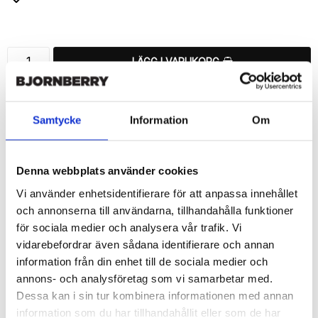
Lägg till i favoritlistan
LÄGG I VARUKORG
🚚 Fri hemleverans över 350kr
🚀 Snabb leverans 1-3 dagar.
Samtycke
Information
Om
📦 30 dagar öppet köp.
Tryckta i Sverige.
Denna webbplats använder cookies
DELA
Vi använder enhetsidentifierare för att anpassa innehållet
och annonserna till användarna, tillhandahålla funktioner
för sociala medier och analysera vår trafik. Vi
vidarebefordrar även sådana identifierare och annan
information från din enhet till de sociala medier och
Beskrivning
annons- och analysföretag som vi samarbetar med.
Art.nr: 12397
Dessa kan i sin tur kombinera informationen med annan
Snyggt plånboksfodral från Bjornberry med ett exklusivt unikt 
information som du har tillhandahållit eller som de har