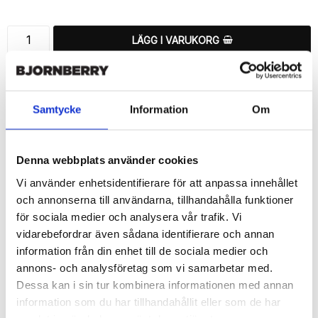
LÄGG I VARUKORG
🚚 Fri hemleverans över 350kr
🚀 Snabb leverans 1-3 dagar.
📦 30 dagar öppet köp.
Samtycke
Information
Om
Tryckta i Sverige.
DELA
Denna webbplats använder cookies
Vi använder enhetsidentifierare för att anpassa innehållet
och annonserna till användarna, tillhandahålla funktioner
för sociala medier och analysera vår trafik. Vi
vidarebefordrar även sådana identifierare och annan
Beskrivning
information från din enhet till de sociala medier och
Art.nr: 148123
annons- och analysföretag som vi samarbetar med.
Dessa kan i sin tur kombinera informationen med annan
Snyggt plånboksfodral från Bjornberry med ett exklusivt unikt 
“Ayla”-motiv, designat för att ge ett bra skydd och passa din 
information som du har tillhandahållit eller som de har
Samsung Galaxy S6 Edge+ perfekt.
