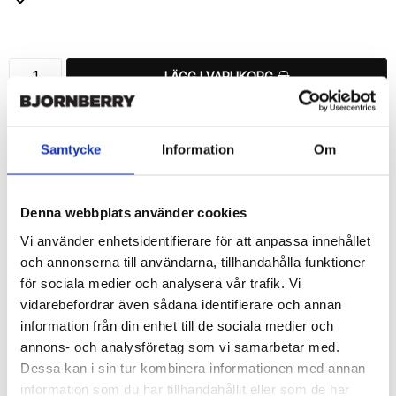
Lägg till i favoritlistan
LÄGG I VARUKORG
🚚 Fri hemleverans över 350kr
🚀 Snabb leverans 1-3 dagar.
Samtycke
Information
Om
📦 30 dagar öppet köp.
Tryckta i Sverige.
Denna webbplats använder cookies
DELA
Vi använder enhetsidentifierare för att anpassa innehållet
och annonserna till användarna, tillhandahålla funktioner
för sociala medier och analysera vår trafik. Vi
vidarebefordrar även sådana identifierare och annan
information från din enhet till de sociala medier och
Beskrivning
annons- och analysföretag som vi samarbetar med.
Art.nr: 16226
Dessa kan i sin tur kombinera informationen med annan
Snyggt plånboksfodral från Bjornberry med ett exklusivt unikt 
information som du har tillhandahållit eller som de har