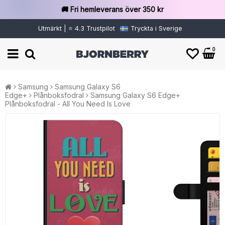
🚚 Fri hemleverans över 350 kr
Utmärkt | ⭐ 4.3 Trustpilot
Tryckta i Sverige
0
Samsung
Samsung Galaxy S6
Edge+
Plånboksfodral
Samsung Galaxy S6 Edge+
Plånboksfodral - All You Need Is Love