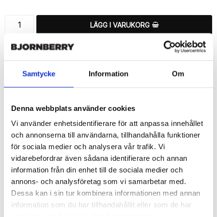
LÄGG I VARUKORG
🚚 Fri hemleverans över 350kr
🚀 Snabb leverans 1-3 dagar.
📦 30 dagar öppet köp.
Samtycke
Information
Om
Tryckta i Sverige.
DELA
Denna webbplats använder cookies
Vi använder enhetsidentifierare för att anpassa innehållet
och annonserna till användarna, tillhandahålla funktioner
för sociala medier och analysera vår trafik. Vi
vidarebefordrar även sådana identifierare och annan
Beskrivning
information från din enhet till de sociala medier och
Art.nr: 13026
annons- och analysföretag som vi samarbetar med.
Dessa kan i sin tur kombinera informationen med annan
Snyggt plånboksfodral från Bjornberry med ett snyggt “Yoga 
Girl”-motiv, designat för att ge ett bra skydd och passa din 
information som du har tillhandahållit eller som de har
Huawei Honor 8 perfekt.

samlat in när du har använt deras tjänster.