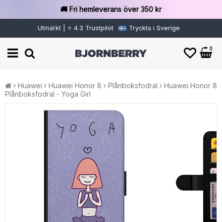
🚚 Fri hemleverans över 350 kr
Utmärkt | ⭐ 4.3 Trustpilot
Tryckta i Sverige
0
Huawei
Huawei Honor 8
Plånboksfodral
Huawei Honor 8
Plånboksfodral - Yoga Girl