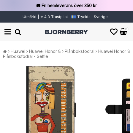
🚚 Fri hemleverans över 350 kr
Utmärkt | ⭐ 4.3 Trustpilot
Tryckta i Sverige
0
Huawei
Huawei Honor 8
Plånboksfodral
Huawei Honor 8
Plånboksfodral - Selfie