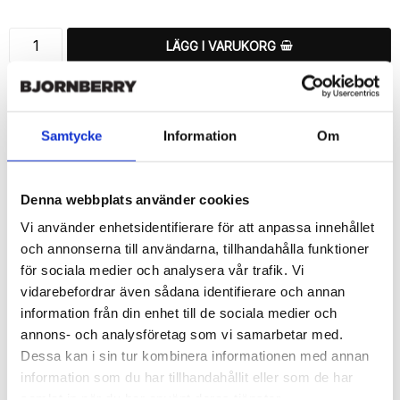
LÄGG I VARUKORG
🚚 Fri hemleverans över 350kr
🚀 Snabb leverans 1-3 dagar.
📦 30 dagar öppet köp.
Samtycke
Information
Om
Tryckta i Sverige.
DELA
Denna webbplats använder cookies
Vi använder enhetsidentifierare för att anpassa innehållet
och annonserna till användarna, tillhandahålla funktioner
för sociala medier och analysera vår trafik. Vi
vidarebefordrar även sådana identifierare och annan
Beskrivning
information från din enhet till de sociala medier och
Art.nr: 12949
annons- och analysföretag som vi samarbetar med.
Dessa kan i sin tur kombinera informationen med annan
Snyggt plånboksfodral från Bjornberry med ett snyggt “Selfie”-
motiv, designat för att ge ett bra skydd och passa din Huawei 
information som du har tillhandahållit eller som de har
Honor 8 perfekt.

samlat in när du har använt deras tjänster.