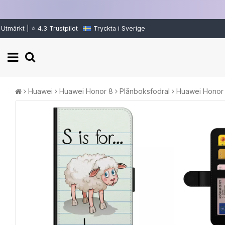
Utmärkt | ⭐ 4.3 Trustpilot
Tryckta i Sverige
Huawei
Huawei Honor 8
Plånboksfodral
Huawei Honor 