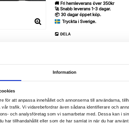
🚚 Fri hemleverans över 350kr
🚀 Snabb leverans 1-3 dagar.
📦 30 dagar öppet köp.
Tryckta i Sverige.
DELA
Information
Beskrivning
cookies
Art.nr: 13040
e för att anpassa innehållet och annonserna till användarna, tillh
vår trafik. Vi vidarebefordrar även sådana identifierare och anna
erry med ett snyggt “S is for Sheep”-motiv, designat för att ge ett 
nnons- och analysföretag som vi samarbetar med. Dessa kan i sin
har tillhandahållit eller som de har samlat in när du har använt 
 då den har funktionen att fungera som ett skyddande fodral men s
rvara din Huawei Honor 8, pengar, kreditkort, identifikation på ett och