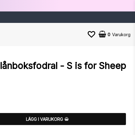
0
Varukorg
ånboksfodral - S is for Sheep
n
LÄGG I VARUKORG