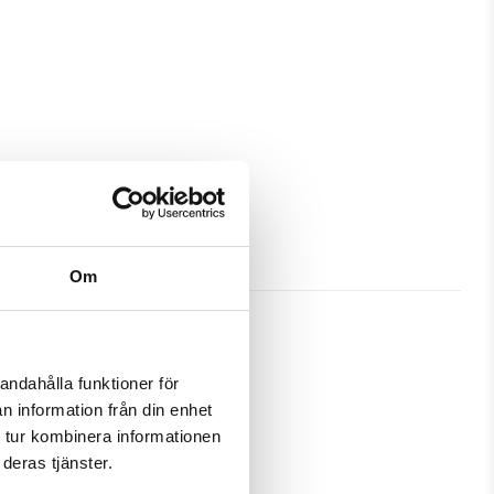
Om
andahålla funktioner för
n information från din enhet
bra skydd och passa din Huawei 
 tur kombinera informationen
deras tjänster.
amtidigt som en plånbok. Detta 
 samma ställe.
