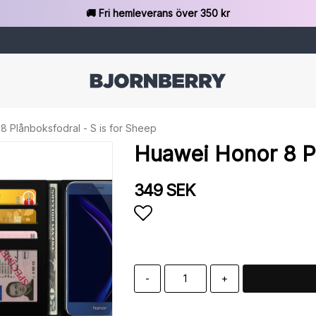
🚚 Fri hemleverans över 350 kr
8 Plånboksfodral - S is for Sheep
Huawei Honor 8 Pl
349 SEK
Lägg till i favoritlista
-
+