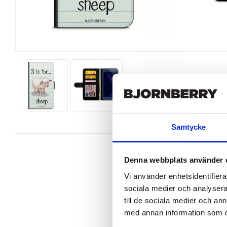
Samtycke
Denna webbplats använder 
Vi använder enhetsidentifierar
sociala medier och analysera 
Snyggt plånboksfodral från Bjornb
Honor 8 perfekt.

till de sociala medier och a
med annan information som du 
Denna mobilväska är mycket smidig
gör att du på ett smart sätt kan fö