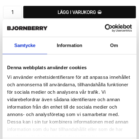
LÄGG I VARUKORG
🚚 Fri hemleverans över 350kr
🚀 Snabb leverans 1-3 dagar.
📦 30 dagar öppet köp.
Samtycke
Information
Om
Tryckta i Sverige.
DELA
Denna webbplats använder cookies
Vi använder enhetsidentifierare för att anpassa innehållet
och annonserna till användarna, tillhandahålla funktioner
för sociala medier och analysera vår trafik. Vi
vidarebefordrar även sådana identifierare och annan
Beskrivning
information från din enhet till de sociala medier och
Art.nr: 13033
annons- och analysföretag som vi samarbetar med.
Snyggt plånboksfodral från Bjornberry med ett snyggt “Musik 
Dessa kan i sin tur kombinera informationen med annan
Noter”-motiv, designat för att ge ett bra skydd och passa din 
information som du har tillhandahållit eller som de har
Huawei Honor 8 perfekt.

samlat in när du har använt deras tjänster.