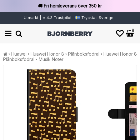
🚚 Fri hemleverans över 350 kr
Utmärkt | ⭐ 4.3 Trustpilot
Tryckta i Sverige
0
Huawei
Huawei Honor 8
Plånboksfodral
Huawei Honor 8
Plånboksfodral - Musik Noter