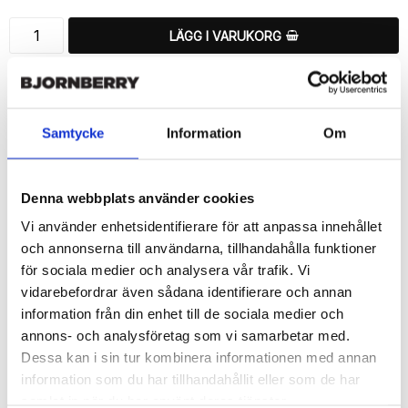
LÄGG I VARUKORG
🚚 Fri hemleverans över 350kr
🚀 Snabb leverans 1-3 dagar.
📦 30 dagar öppet köp.
Samtycke
Information
Om
Tryckta i Sverige.
DELA
Denna webbplats använder cookies
Vi använder enhetsidentifierare för att anpassa innehållet
och annonserna till användarna, tillhandahålla funktioner
för sociala medier och analysera vår trafik. Vi
vidarebefordrar även sådana identifierare och annan
Beskrivning
information från din enhet till de sociala medier och
Art.nr: 12919
annons- och analysföretag som vi samarbetar med.
Snyggt plånboksfodral från Bjornberry med ett snyggt “Live 
Dessa kan i sin tur kombinera informationen med annan
Love Lift”-motiv, designat för att ge ett bra skydd och passa din 
information som du har tillhandahållit eller som de har
Huawei Honor 8 perfekt.

samlat in när du har använt deras tjänster.