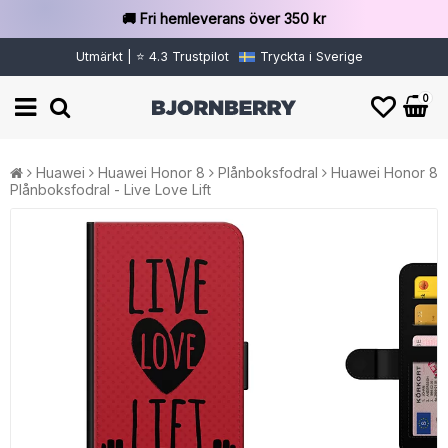
🚚 Fri hemleverans över 350 kr
Utmärkt | ⭐ 4.3 Trustpilot
Tryckta i Sverige
0
Huawei
Huawei Honor 8
Plånboksfodral
Huawei Honor 8
Plånboksfodral - Live Love Lift