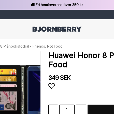
🚚 Fri hemleverans över 350 kr
8 Plånboksfodral - Friends, Not Food
Huawei Honor 8 Pl
Food
349 SEK
Lägg till i favoritlista
-
+