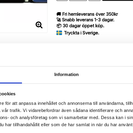
🚚 Fri hemleverans över 350kr
🚀 Snabb leverans 1-3 dagar.
📦 30 dagar öppet köp.
Tryckta i Sverige.
DELA
Information
cookies
Beskrivning
e för att anpassa innehållet och annonserna till användarna, tillh
Art.nr: 12811
vår trafik. Vi vidarebefordrar även sådana identifierare och anna
rry med ett snyggt “Friends, Not Food”-motiv, designat för att ge e
nnons- och analysföretag som vi samarbetar med. Dessa kan i sin
har tillhandahållit eller som de har samlat in när du har använt 
 då den har funktionen att fungera som ett skyddande fodral men s