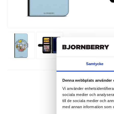
Samtycke
Denna webbplats använder 
Vi använder enhetsidentifierar
sociala medier och analysera 
Snyggt plånboksfodral från Bjornbe
till de sociala medier och a
Huawei Honor 8 perfekt.

med annan information som du 
Denna mobilväska är mycket smidig