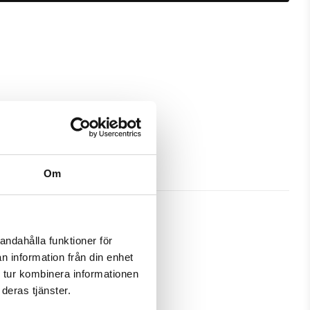
Om
andahålla funktioner för
n information från din enhet
tt bra skydd och passa din 
 tur kombinera informationen
deras tjänster.
amtidigt som en plånbok. Detta 