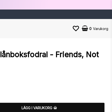
0
Varukorg
ånboksfodral - Friends, Not
n
LÄGG I VARUKORG