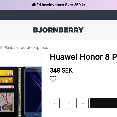
🚚 Fri hemleverans över 350 kr
 Plånboksfodral - Flipflops
Huawei Honor 8 Pl
349 SEK
Lägg till i favoritlista
-
+