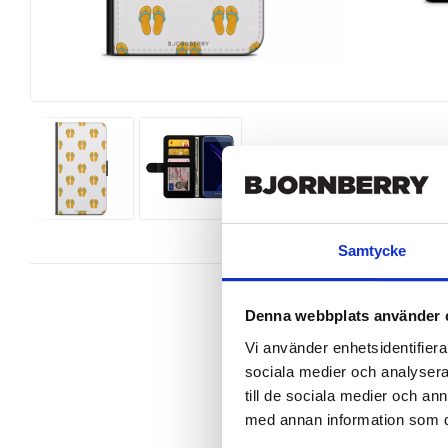
Samtycke
Denna webbplats använder 
Vi använder enhetsidentifierar
sociala medier och analysera 
Snyggt plånboksfodral från Bjornb
perfekt.

till de sociala medier och a
med annan information som du 
Denna mobilväska är mycket smidig
gör att du på ett smart sätt kan fö