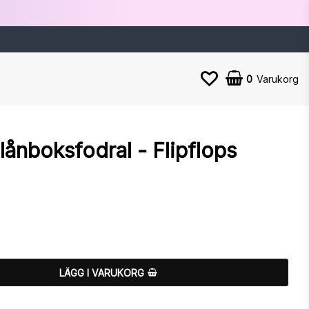
0
Varukorg
ånboksfodral - Flipflops
n
LÄGG I VARUKORG