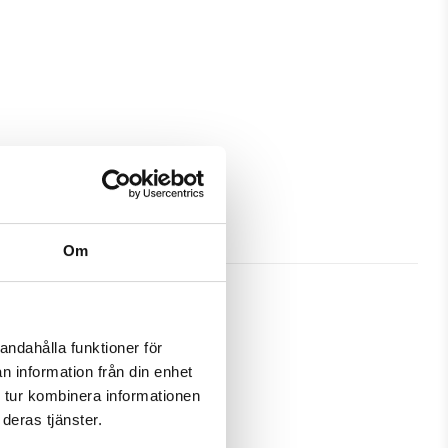
Om
andahålla funktioner för
n information från din enhet
kydd och passa din Huawei Honor 8 
 tur kombinera informationen
deras tjänster.
amtidigt som en plånbok. Detta 
 samma ställe.
