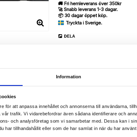
🚚 Fri hemleverans över 350kr
🚀 Snabb leverans 1-3 dagar.
📦 30 dagar öppet köp.
Tryckta i Sverige.
DELA
Information
Beskrivning
cookies
Art.nr: 12826
e för att anpassa innehållet och annonserna till användarna, tillh
vår trafik. Vi vidarebefordrar även sådana identifierare och anna
erry med ett snyggt “Flipflops”-motiv, designat för att ge ett bra s
nnons- och analysföretag som vi samarbetar med. Dessa kan i sin
har tillhandahållit eller som de har samlat in när du har använt 
 då den har funktionen att fungera som ett skyddande fodral men s
rvara din Huawei Honor 8, pengar, kreditkort, identifikation på ett och