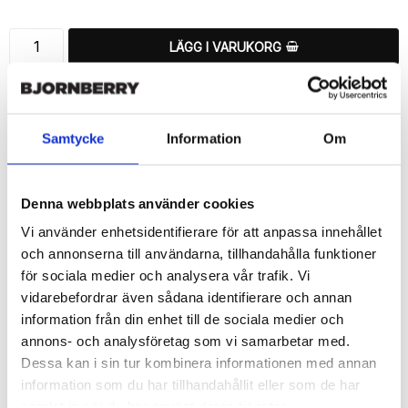
LÄGG I VARUKORG
🚚 Fri hemleverans över 350kr
🚀 Snabb leverans 1-3 dagar.
📦 30 dagar öppet köp.
Samtycke
Information
Om
Tryckta i Sverige.
DELA
Denna webbplats använder cookies
Vi använder enhetsidentifierare för att anpassa innehållet
och annonserna till användarna, tillhandahålla funktioner
för sociala medier och analysera vår trafik. Vi
vidarebefordrar även sådana identifierare och annan
Beskrivning
information från din enhet till de sociala medier och
Art.nr: 13677
annons- och analysföretag som vi samarbetar med.
Dessa kan i sin tur kombinera informationen med annan
Snyggt plånboksfodral från Bjornberry med ett snyggt “Engelsk 
Bulldog”-motiv, designat för att ge ett bra skydd och passa din 
information som du har tillhandahållit eller som de har
Huawei Honor 8 perfekt.

samlat in när du har använt deras tjänster.