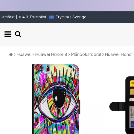
Utmärkt | ⭐ 4.3 Trustpilot
Tryckta i Sverige
Huawei
Huawei Honor 8
Plånboksfodral
Huawei Honor 