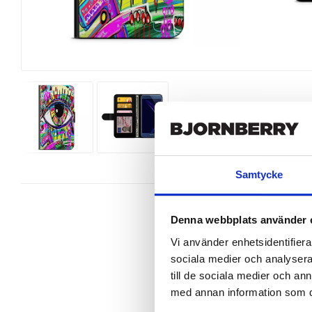
Samtycke
Denna webbplats använder 
Vi använder enhetsidentifierar
sociala medier och analysera 
Snyggt plånboksfodral från Bjornb
Honor 8 perfekt.

till de sociala medier och a
med annan information som du 
Denna mobilväska är mycket smidig
gör att du på ett smart sätt kan fö