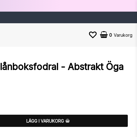
0
Varukorg
ånboksfodral - Abstrakt Öga
n
LÄGG I VARUKORG