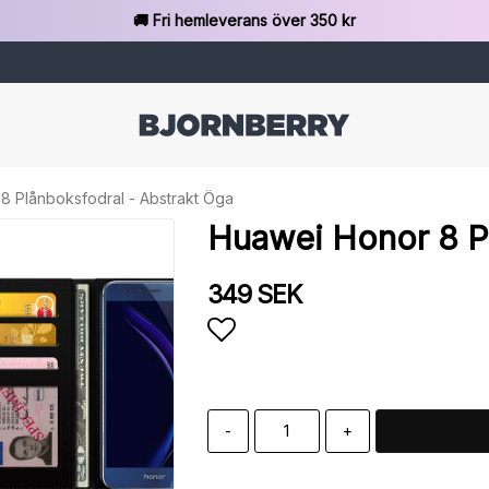
🚚 Fri hemleverans över 350 kr
8 Plånboksfodral - Abstrakt Öga
Huawei Honor 8 Pl
349 SEK
Lägg till i favoritlista
-
+