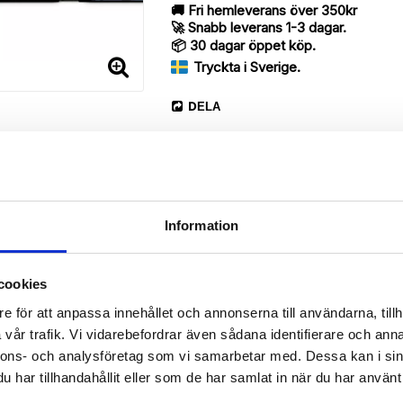
🚚 Fri hemleverans över 350kr
🚀 Snabb leverans 1-3 dagar.
📦 30 dagar öppet köp.
Tryckta i Sverige.
DELA
Information
Beskrivning
cookies
Art.nr: 13113
e för att anpassa innehållet och annonserna till användarna, tillh
vår trafik. Vi vidarebefordrar även sådana identifierare och anna
erry med ett snyggt “Abstrakt Öga”-motiv, designat för att ge ett b
nnons- och analysföretag som vi samarbetar med. Dessa kan i sin
har tillhandahållit eller som de har samlat in när du har använt 
 då den har funktionen att fungera som ett skyddande fodral men s
rvara din Huawei Honor 8, pengar, kreditkort, identifikation på ett och