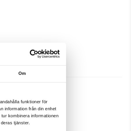
Om
andahålla funktioner för
n information från din enhet
ra skydd och passa din Huawei 
 tur kombinera informationen
deras tjänster.
amtidigt som en plånbok. Detta 
 samma ställe.
