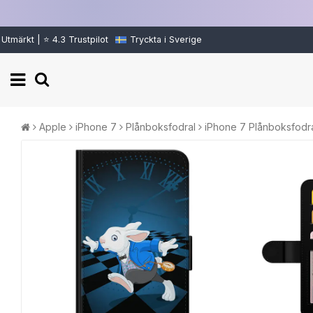
Utmärkt | ⭐ 4.3 Trustpilot
Tryckta i Sverige
Apple
iPhone 7
Plånboksfodral
iPhone 7 Plånboksfodral