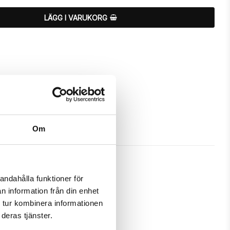
LÄGG I VARUKORG
Om
andahålla funktioner för
n information från din enhet
att skydda och passa din iPhone 7 
 tur kombinera informationen
deras tjänster.
m ett fodral samtidigt som det 