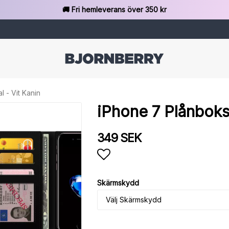
🚚 Fri hemleverans över 350 kr
 - Vit Kanin
iPhone 7 Plånboksf
349 SEK
Lägg till i favoritlista
Skärmskydd