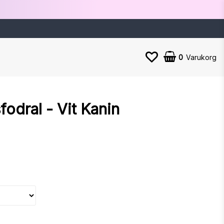
0
Varukorg
odral - Vit Kanin
n