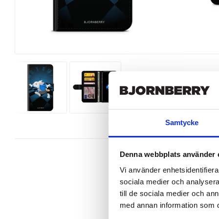
Samtycke
Denna webbplats använder 
Vi använder enhetsidentifierar
sociala medier och analysera 
Snygg mobilväska från Bjornberry t
till de sociala medier och a
perfekt.

med annan information som du 
Ett plånboksfodral är som namnet 