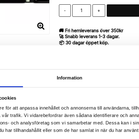
-
+
🚚 Fri hemleverans över 350kr
🚀 Snabb leverans 1-3 dagar.
📦 30 dagar öppet köp.
Tryckta i Sverige.
DELA
Information
cookies
Beskrivning
e för att anpassa innehållet och annonserna till användarna, tillh
Art.nr: 53792
vår trafik. Vi vidarebefordrar även sådana identifierare och anna
ill iPhone 7 med "Vit Kanin"-mönster utav bra kvalité designat för 
nnons- och analysföretag som vi samarbetar med. Dessa kan i sin
har tillhandahållit eller som de har samlat in när du har använt 
antyder en mycket smart produkt med funktionen att både fungera so