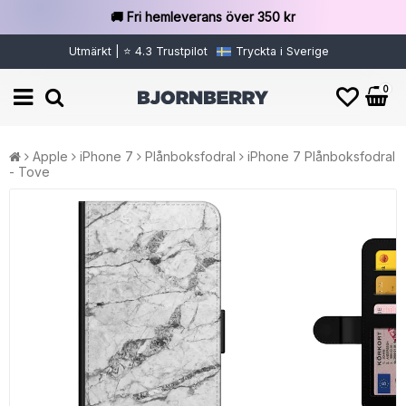
🚚 Fri hemleverans över 350 kr
Utmärkt | ⭐ 4.3 Trustpilot
Tryckta i Sverige
0
Apple
iPhone 7
Plånboksfodral
iPhone 7 Plånboksfodral
- Tove