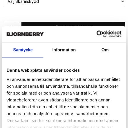
LÄGG I VARUKORG
🚚 Fri hemleverans över 350kr
🚀 Snabb leverans 1-3 dagar.
Samtycke
Information
Om
📦 30 dagar öppet köp.
Tryckta i Sverige.
Denna webbplats använder cookies
DELA
Vi använder enhetsidentifierare för att anpassa innehållet
och annonserna till användarna, tillhandahålla funktioner
för sociala medier och analysera vår trafik. Vi
vidarebefordrar även sådana identifierare och annan
information från din enhet till de sociala medier och
Beskrivning
annons- och analysföretag som vi samarbetar med.
Art.nr: 216258
Dessa kan i sin tur kombinera informationen med annan
information som du har tillhandahållit eller som de har
Snygg mobilväska från Bjornberry till iPhone 7 med "Tove"-